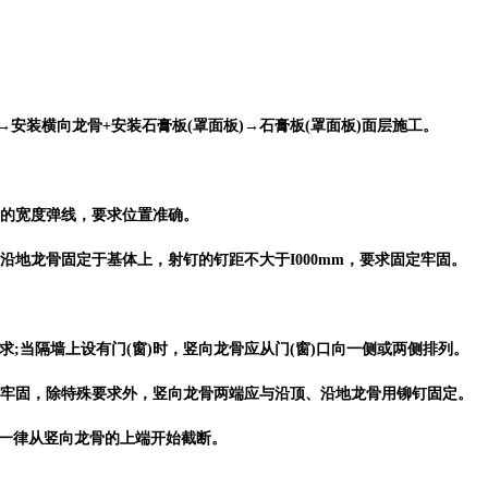
→安装横向龙骨+安装石膏板(罩面板)→石膏板(罩面板)面层施工。
骨的宽度弹线，要求位置准确。
沿地龙骨固定于基体上，射钉的钉距不大于I000mm，要求固定牢固。
求;当隔墙上设有门(窗)时，竖向龙骨应从门(窗)口向一侧或两侧排列。
接牢固，除特殊要求外，竖向龙骨两端应与沿顶、沿地龙骨用铆钉固定。
应一律从竖向龙骨的上端开始截断。