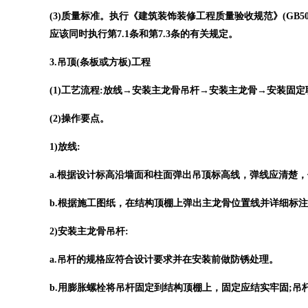
(3)质量标准。执行《建筑装饰装修工程质量验收规范》(GB50
应该同时执行第7.1条和第7.3条的有关规定。
3.吊顶(条板或方板)工程
(1)工艺流程:放线→安装主龙骨吊杆→安装主龙骨→安装固
(2)操作要点。
1)放线:
a.根据设计标高沿墙面和柱面弹出吊顶标高线，弹线应清楚，
b.根据施工图纸，在结构顶棚上弹出主龙骨位置线并详细标
2)安装主龙骨吊杆:
a.吊杆的规格应符合设计要求并在安装前做防锈处理。
b.用膨胀螺栓将吊杆固定到结构顶棚上，固定应结实牢固;吊杆