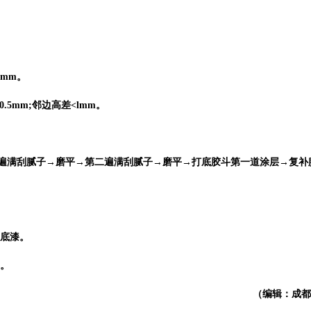
lmm。
0.5mm;邻边高差<lmm。
第一遍满刮腻子→磨平→第二遍满刮腻子→磨平→打底胶斗第一道涂层→复补
闭底漆。
剂。
（编辑：成都