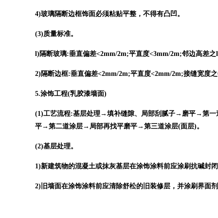
4)玻璃隔断边框饰面必须粘贴平整，不得有凸凹。
(3)质量标准。
l)隔断玻璃:垂直偏差<2mm/2m;平直度<3mm/2m;邻边高差之
2)隔断边框:垂直偏差<2mm/2m;平直度<2mm/2m;接缝宽度之
5.涂饰工程(乳胶漆墙面)
(1)工艺流程:基层处理→填补缝隙、局部刮腻子→磨平→
平→第二道涂层→局部再找平磨平→第三道涂层(面层)。
(2)基层处理。
1)新建筑物的混凝土或抹灰基层在涂饰涂料前应涂刷抗碱封
2)旧墙面在涂饰涂料前应清除舒松的旧装修层，并涂刷界面