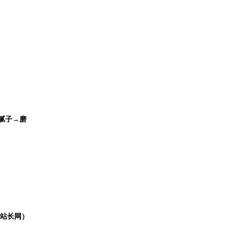
腻子→磨
站长网）