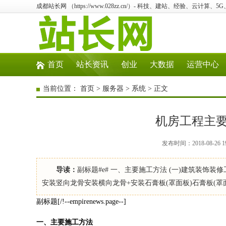
成都站长网 （https://www.028zz.cn/）- 科技、建站、经验、云计算、
首页
站长资讯
创业
大数据
运营中心
当前位置：
首页
>
服务器
>
系统
> 正文
机房工程主
发布时间：2018-08-2
导读：
副标题#e# 一、主要施工方法 (一)建筑装饰装
安装竖向龙骨安装横向龙骨+安装石膏板(罩面板)石膏板(罩面
副标题[/!--empirenews.page--]
一、主要施工方法