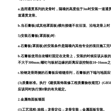
a.选用通贯系列的龙骨时，隔墙的高度低于3m时安装一道通贯
道通贯龙骨。
b.当石膏板(或其他罩面板)横向接缝不在沿顶、沿地龙骨上
5)安装石膏板(罩面板)时:
a.石膏板(罩面板)的安装条件是隔墙内其他专业的项目施工
b.石膏板使用自攻螺钉固定在龙骨上，安装的时候应该从板的
不大于300mm;螺钉与板材边缘的距离应该控制在10~16
c.轻钢龙骨两侧的石膏板应错缝排列，石膏板的下端与地面应留
(3)质量标准。执行《建筑装饰装修工程质量验收规范》(GB50
应该同时执行第8章的有关规定。
2.金属饰面板墙面
(1)工艺流程:放线→龙骨定位→龙骨安装→金属面板安装。