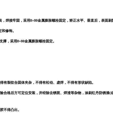
安装，焊接牢固，采用8×80金属膨胀螺栓固定，矫正水平、垂直后，表面刷
定和修饰。
斜拉支撑，采用8×80金属膨胀螺栓固定。
不得有裂纹合固体夹杂，不得有松动、虚焊，不得有形状缺陷。
检验合格后方可定位安装，并经除去锈斑、焊渣等杂物，涂刷红丹防锈漆(
璃胶不得凸出。