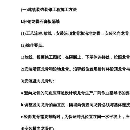
(一)建筑装饰装修工程施工方法
l.轻钢龙骨石膏板隔墙
(1)工艺流程:放线→安装沿顶龙骨和沿地龙骨→安装竖向龙骨
(2)操作要点。
1)放线。根据施工图纸，在隔断上、下基体连接处，按照龙
2)安装沿顶龙骨和沿地龙骨。沿弹线位置用射钉将沿顶龙骨与
3)安装竖向龙骨时:
a.竖向龙骨的间距应满足设计或龙骨生产厂商作业指导书的要
b.调整竖向龙骨的垂直度，隔墙两侧竖向龙骨必须与基体连
c.竖向龙骨需要截断时，为保证冲孔位置在同一水平线上，
4)安装横向龙骨时: