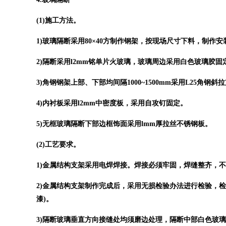
(1)施工方法。
1)玻璃隔断采用80×40方制作钢架，按现场尺寸下料，制作
2)隔断采用l2mm铭单片火玻璃，玻璃周边采用白色玻璃胶固
3)角钢钢架上部、下部均间隔1000~1500mm采用L25角钢
4)内衬板采用l2mm中密度板，采用自攻钉固定。
5)无框玻璃隔断下部边框饰面采用lmm厚拉丝不锈钢板。
(2)工艺要求。
1)金属结构支架采用电焊焊接。焊接必须牢固，焊缝整齐，
2)金属结构支架制作完成后，采用无损检验办法进行检验，
漆)。
3)隔断玻璃垂直方向接缝处均须磨边处理，隔断中部白色玻