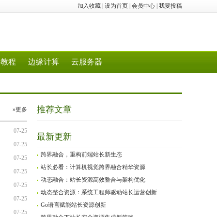
加入收藏
|
设为首页
|
会员中心
|
我要投稿
教程
边缘计算
云服务器
推荐文章
»更多
07-25
最新更新
07-25
跨界融合，重构前端站长新生态
07-25
站长必看：计算机视觉跨界融合精华资源
07-25
动态融合：站长资源高效整合与架构优化
07-25
动态整合资源：系统工程师驱动站长运营创新
07-25
Go语言赋能站长资源创新
07-25