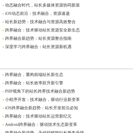
动态融合时代，站长多媒体资源协同新策
iOS动态前沿：技术融合，资源速递
站长新趋势：技术融合与资源高效整合
跨界融合：技术驱动站长资源安全新生态
跨界融合新趋势：站长资源整合指南
深度学习跨界融合：站长资源新机遇
跨界融合，重构前端站长新生态
跨界融合：站长效率跃升新引擎
PHP视角下的站长跨界技术融合新趋势
小程序开发：技术融合，驱动行业新变革
iOS跨界融合新趋势：站长开发前沿必知
跨界融合：技术驱动站长运营新纪元
Android跨界融合：驱动技术生态新变革
跨界融合新趋势，无代码赋能站长服务升级