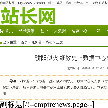
成都站长网 （https://www.028zz.cn/）- 科技、建站、经验、云计算、5G、大数据,站长
首页
站长资讯
创业
大数据
运营中心
百科
当前位置：
首页
>
服务器
>
系统
> 正文
骄阳似火 细数史上数据中心
发布时间：2018-07-03 17:2
导读：
副标题#e# 原标题：骄阳似火 细数史上数据中心火灾 如
起起火事故，所幸并未出现去年多家金融机构设备大规模宕机。本次起
用
副标题[/!--empirenews.page--]